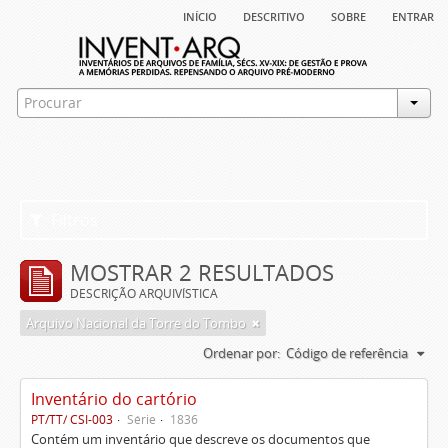
início
descritivo
sobre
entrar
Filtros
MOSTRAR 2 RESULTADOS
DESCRIÇÃO ARQUIVÍSTICA
Arquivo Nacional da Torre do Tombo
Ordenar por:
Código de referência
Inventário do cartório
PT/TT/ CSI-003
Série
1836
Contém um inventário que descreve os documentos que