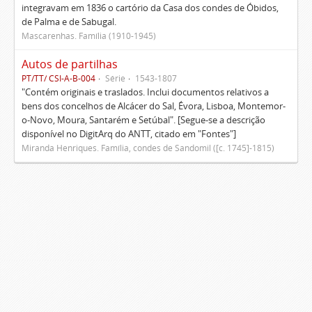
integravam em 1836 o cartório da Casa dos condes de Óbidos,
de Palma e de Sabugal.
Mascarenhas. Família (1910-1945)
Autos de partilhas
PT/TT/ CSI-A-B-004
Série
1543-1807
"Contém originais e traslados. Inclui documentos relativos a
bens dos concelhos de Alcácer do Sal, Évora, Lisboa, Montemor-
o-Novo, Moura, Santarém e Setúbal". [Segue-se a descrição
disponível no DigitArq do ANTT, citado em "Fontes"]
Miranda Henriques. Família, condes de Sandomil ([c. 1745]-1815)