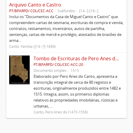
Arquivo Canto e Castro
PT/BPARPD/ COL/CEC-ACC
Subfundos
[14--]-[18--]
Inclui os “Documentos da Casa de Miguel Canto e Castro” que
compreendem cartas de sesmaria, escrituras de compra e venda,
contratos, testamentos, inventários, autos de partilha,
sentenças, cartas de mercê e privilégio, atestados de brasões de
arma...
Canto. Família ([14--?]-1890)
Tombo de Escrituras de Pero Anes do Canto
PT/BPARPD/ COL/CEC-ACC-20
Documento simples
1515
Elaborado por Pero Anes do Canto, apresenta a
transcrição integral de cerca de 80 registos e
escrituras, originalmente produzidos entre 1482 e
1515. Integra, assim, os primeiros diplomas
relativos às propriedades imobiliárias, rústicas e
urbanas, ...
Canto, Pero Anes do (1473-1556)