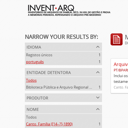
NARROW YOUR RESULTS BY:
D
idioma
Registos únicos
1
português
1
Arquiv
PT/BPAR
entidade detentora
Inclui o
Todos
testamen
Biblioteca Pública e Arquivo Regional de Ponta Delgada
1
Canto. Fa
produtor
nome
Todos
Canto. Família ([14--?]-1890)
1