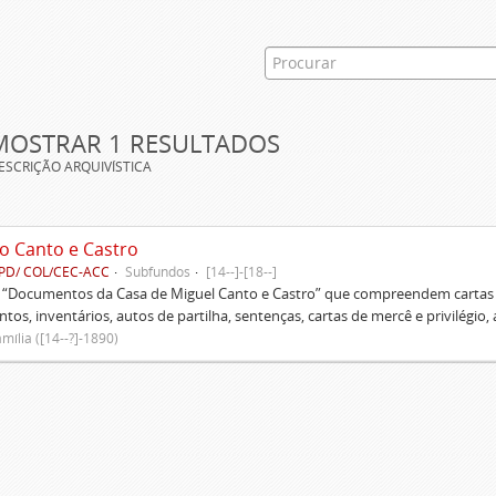
MOSTRAR 1 RESULTADOS
ESCRIÇÃO ARQUIVÍSTICA
o Canto e Castro
PD/ COL/CEC-ACC
Subfundos
[14--]-[18--]
s “Documentos da Casa de Miguel Canto e Castro” que compreendem cartas d
tos, inventários, autos de partilha, sentenças, cartas de mercê e privilégio,
mília ([14--?]-1890)