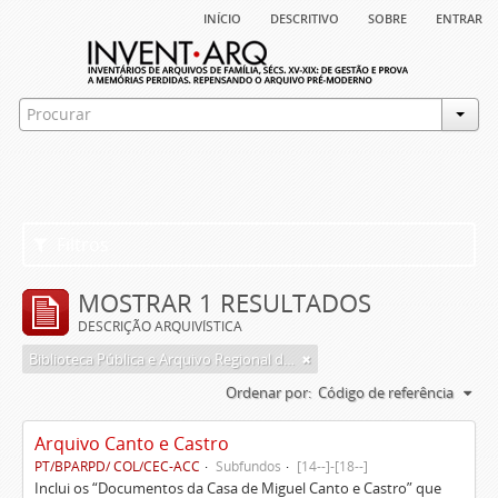
início
descritivo
sobre
entrar
Filtros
MOSTRAR 1 RESULTADOS
DESCRIÇÃO ARQUIVÍSTICA
Biblioteca Pública e Arquivo Regional de Ponta Delgada
Ordenar por:
Código de referência
Arquivo Canto e Castro
PT/BPARPD/ COL/CEC-ACC
Subfundos
[14--]-[18--]
Inclui os “Documentos da Casa de Miguel Canto e Castro” que