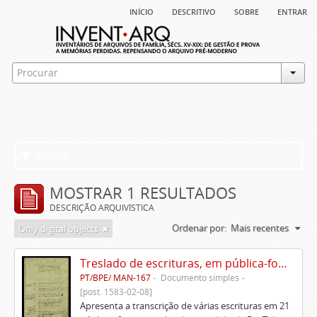
início
descritivo
sobre
entrar
Filtros
MOSTRAR 1 RESULTADOS
DESCRIÇÃO ARQUIVÍSTICA
Ordenar por:
Mais recentes
Only digital objects
Treslado de escrituras, em pública-forma, de Rui Teles de Meneses
PT/BPE/ MAN-167
Documento simples
[post. 1583-02-08]
Apresenta a transcrição de várias escrituras em 21