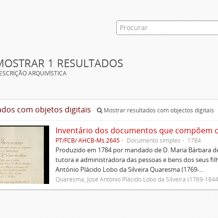
MOSTRAR 1 RESULTADOS
ESCRIÇÃO ARQUIVÍSTICA
ados com objetos digitais
Mostrar resultados com objectos digitais
Inventário dos documentos que compõem o c
PT/FCB/ AHCB-Ms.2645
Documento simples
1784
Produzido em 1784 por mandado de D. Maria Bárbara de
tutora e administradora das pessoas e bens dos seus fi
António Plácido Lobo da Silveira Quaresma (1769-...
Quaresma, José António Plácido Lobo da Silveira (1769-1844