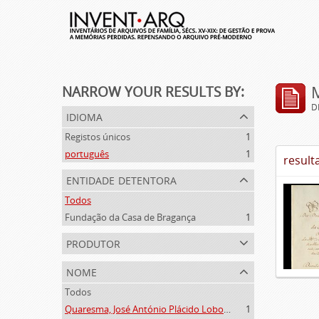
NARROW YOUR RESULTS BY:
D
idioma
Registos únicos
1
português
1
result
entidade detentora
Todos
Fundação da Casa de Bragança
1
produtor
nome
Todos
Quaresma, José António Plácido Lobo da Silveira (1769-1844)
1