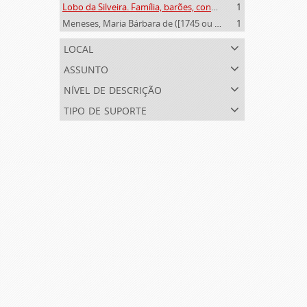
Lobo da Silveira. Família, barões, condes e marqueses de Alvito (1475-1910)
1
Meneses, Maria Bárbara de ([1745 ou 1751]-[post. 1784])
1
local
assunto
nível de descrição
tipo de suporte