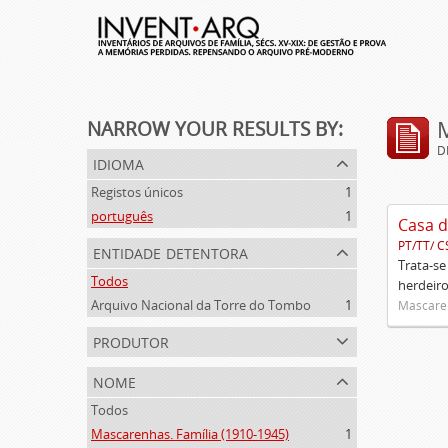
NARROW YOUR RESULTS BY:
D
idioma
Registos únicos
1
português
1
Casa d
PT/TT/ C
entidade detentora
Trata-se
Todos
herdeiro
Arquivo Nacional da Torre do Tombo
1
Mascaren
produtor
nome
Todos
Mascarenhas. Família (1910-1945)
1