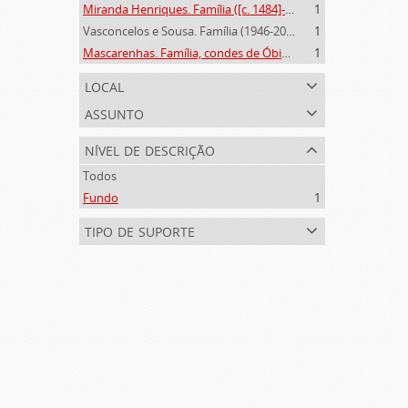
Miranda Henriques. Família ([c. 1484]-[c.1745])
1
Vasconcelos e Sousa. Família (1946-2006)
1
Mascarenhas. Família, condes de Óbidos, Palma e Sabugal (1669-1910)
1
local
assunto
nível de descrição
Todos
Fundo
1
tipo de suporte