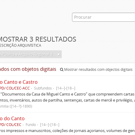
MOSTRAR 3 RESULTADOS
ESCRIÇÃO ARQUIVÍSTICA
Biblioteca Pública e Arquivo Regional de Ponta Delgada
ados com objetos digitais
Mostrar resultados com objectos digitais
o Canto e Castro
PD/ COL/CEC-ACC
Subfundos
[14--]-[18--]
s “Documentos da Casa de Miguel Canto e Castro” que compreendem cartas d
tos, inventários, autos de partilha, sentenças, cartas de mercê e privilégio,
mília ([14--?]-1890)
o do Canto
PD/ COL/CEC
Fundo
[14--]-[18--]
ivros impressos e manuscritos, coleções de jornais açorianos, volumes de gen