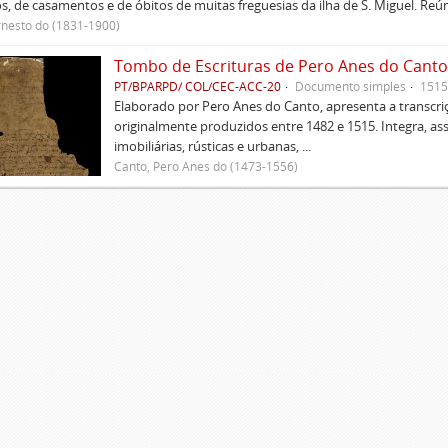
s, de casamentos e de óbitos de muitas freguesias da ilha de S. Miguel. Re
rnesto do (1831-1900)
Tombo de Escrituras de Pero Anes do Canto
PT/BPARPD/ COL/CEC-ACC-20
Documento simples
1515
Elaborado por Pero Anes do Canto, apresenta a transcriçã
originalmente produzidos entre 1482 e 1515. Integra, as
imobiliárias, rústicas e urbanas, ...
Canto, Pero Anes do (1473-1556)