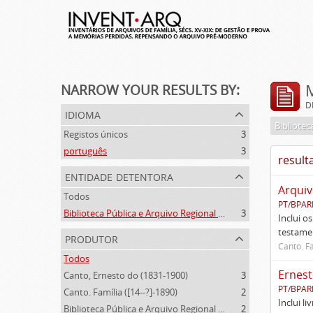
NARROW YOUR RESULTS BY:
D
idioma
Registos únicos
3
português
3
result
entidade detentora
Arquiv
Todos
PT/BPAR
Biblioteca Pública e Arquivo Regional de Ponta Delgada
3
Inclui o
testamen
produtor
Canto. Fa
Todos
Ernest
Canto, Ernesto do (1831-1900)
3
PT/BPAR
Canto. Família ([14--?]-1890)
2
Inclui l
Biblioteca Pública e Arquivo Regional de Ponta Delgada (1841- )
2