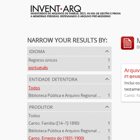
NARROW YOUR RESULTS BY:
D
idioma
Registos únicos
1
português
1
Arquiv
PT/BPAR
entidade detentora
Inclui o
Todos
testamen
Biblioteca Pública e Arquivo Regional de Ponta Delgada
1
Canto. Fa
produtor
Todos
Canto. Família ([14--?]-1890)
1
Biblioteca Pública e Arquivo Regional de Ponta Delgada (1841- )
1
Canto, Ernesto do (1831-1900)
1