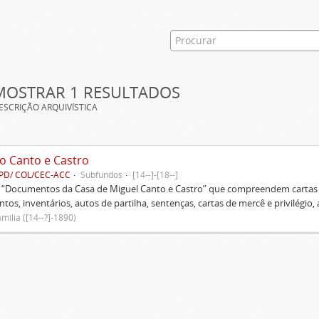
MOSTRAR 1 RESULTADOS
ESCRIÇÃO ARQUIVÍSTICA
o Canto e Castro
PD/ COL/CEC-ACC
Subfundos
[14--]-[18--]
s “Documentos da Casa de Miguel Canto e Castro” que compreendem cartas d
tos, inventários, autos de partilha, sentenças, cartas de mercê e privilégio,
mília ([14--?]-1890)