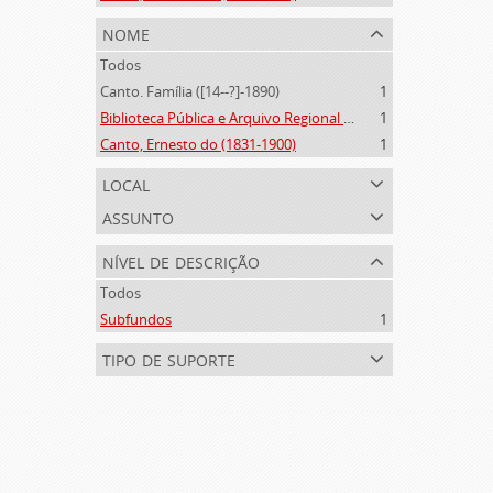
nome
Todos
Canto. Família ([14--?]-1890)
1
Biblioteca Pública e Arquivo Regional de Ponta Delgada (1841- )
1
Canto, Ernesto do (1831-1900)
1
local
assunto
nível de descrição
Todos
Subfundos
1
tipo de suporte