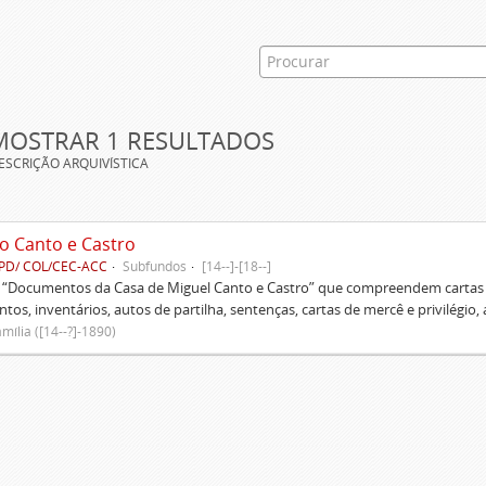
MOSTRAR 1 RESULTADOS
ESCRIÇÃO ARQUIVÍSTICA
o Canto e Castro
PD/ COL/CEC-ACC
Subfundos
[14--]-[18--]
s “Documentos da Casa de Miguel Canto e Castro” que compreendem cartas d
tos, inventários, autos de partilha, sentenças, cartas de mercê e privilégio,
mília ([14--?]-1890)