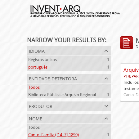
NARROW YOUR RESULTS BY:
D
idioma
Registos únicos
1
português
1
Arquiv
PT/BPAR
entidade detentora
Inclui o
Todos
testamen
Biblioteca Pública e Arquivo Regional de Ponta Delgada
1
Canto. Fa
produtor
nome
Todos
Canto. Família ([14--?]-1890)
1