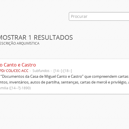
MOSTRAR 1 RESULTADOS
ESCRIÇÃO ARQUIVÍSTICA
o Canto e Castro
PD/ COL/CEC-ACC
Subfundos
[14--]-[18--]
s “Documentos da Casa de Miguel Canto e Castro” que compreendem cartas d
tos, inventários, autos de partilha, sentenças, cartas de mercê e privilégio,
mília ([14--?]-1890)