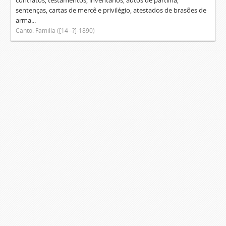
contratos, testamentos, inventários, autos de partilha,
sentenças, cartas de mercê e privilégio, atestados de brasões de
arma...
Canto. Família ([14--?]-1890)