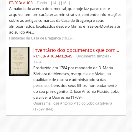
PT/FCB/ AHCB
Fundo
[14--]-[18--]
A maioria do acervo documental, que hoje faz parte deste
arquivo, tem um carácter administrativo, contendo informações
sobre as antigas comarcas da Casa de Bragança e seus
almoxarifados, localizados desde o Minho e Trás-os-Montes até
ao sul do Ale...
Fundação da Casa de Bragança (1933- )
Inventário dos documentos que compõem o cartório da Casa de Alvito
PT/FCB/ AHCB-Ms.2645
Documento simples
1784
Produzido em 1784 por mandado de D. Maria
Bárbara de Meneses, marquesa de Alvito, na
qualidade de tutora e administradora das
pessoas e bens dos seus filhos, nomeadamente
do seu primogénito, D. José António Plácido Lobo
da Silveira Quaresma (1769-...
Quaresma, José António Plácido Lobo da Silveira
(1769-1844)