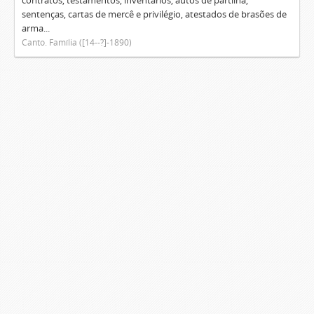
contratos, testamentos, inventários, autos de partilha,
sentenças, cartas de mercê e privilégio, atestados de brasões de
arma...
Canto. Família ([14--?]-1890)