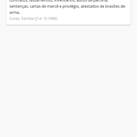
contratos, testamentos, inventários, autos de partilha,
sentenças, cartas de mercê e privilégio, atestados de brasões de
arma...
Canto. Família ([14--?]-1890)