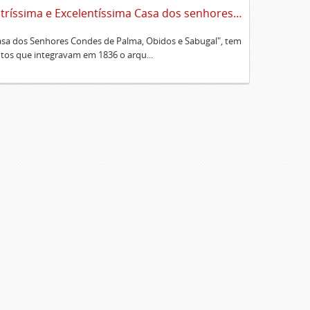
Sumário alfabético dos documentos existentes no Cartório da Ilustríssima e Excelentíssima Casa dos senhores condes de Palma, Óbidos e Sabugal
Casa dos Senhores Condes de Palma, Obidos e Sabugal", tem
os que integravam em 1836 o arqu...