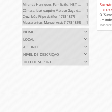
Miranda Henriques. Família ([c. 1484]-[c.1745])
1
PT/TT/ C
Câmara, José Joaquim Matoso Gago da (1775-1864)
1
O "Summa
Cruz, João Filipe da (flor. 1798-1827)
1
um índi
Mascarenhas, Manuel Assis (1778-1839)
1
Mascaren
nome
local
assunto
nível de descrição
tipo de suporte