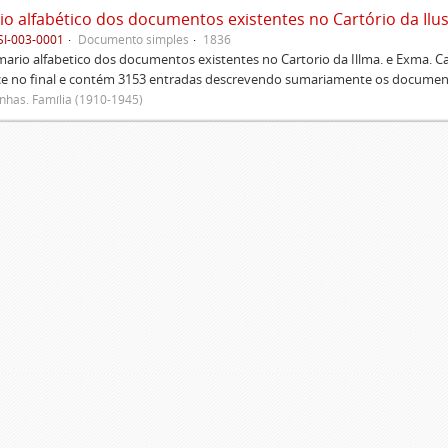
SI-003-0001
Documento simples
1836
rio alfabetico dos documentos existentes no Cartorio da Illma. e Exma. 
ce no final e contém 3153 entradas descrevendo sumariamente os document
has. Família (1910-1945)