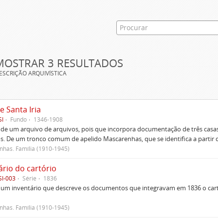
MOSTRAR 3 RESULTADOS
ESCRIÇÃO ARQUIVÍSTICA
e Santa Iria
SI
Fundo
1346-1908
 de um arquivo de arquivos, pois que incorpora documentação de três casas
s. De um tronco comum de apelido Mascarenhas, que se identifica a partir d
has. Família (1910-1945)
ário do cartório
SI-003
Série
1836
um inventário que descreve os documentos que integravam em 1836 o cartó
has. Família (1910-1945)