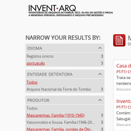
NARROW YOUR RESULTS BY:
D
idioma
Registos únicos
3
português
3
Casa d
PT/TT/ C
entidade detentora
Trata-se
Todos
herdeiro
Arquivo Nacional da Torre do Tombo
3
Mascaren
produtor
Invent
PT/TT/ C
Todos
Contém 
Mascarenhas. Família (1910-1945)
3
Sabugal.
Vasconcelos e Sousa. Família (1946-2006)
3
Mascaren
Mascarenhas. Família, condes de Óbidos, Palma e Sabugal (1669-1910)
3