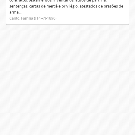
contratos, testamentos, inventários, autos de partilha,
sentenças, cartas de mercê e privilégio, atestados de brasões de
arma...
Canto. Família ([14--?]-1890)