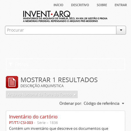
início
descritivo
sobre
entrar
Filtros
MOSTRAR 1 RESULTADOS
DESCRIÇÃO ARQUIVÍSTICA
Arquivo Nacional da Torre do Tombo
Ordenar por:
Código de referência
Inventário do cartório
PT/TT/ CSI-003
Série
1836
Contém um inventário que descreve os documentos que