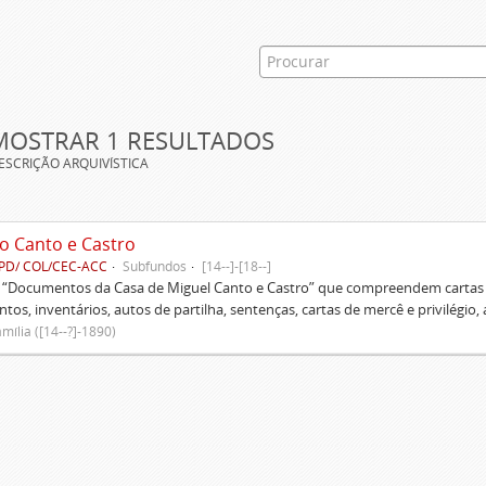
MOSTRAR 1 RESULTADOS
ESCRIÇÃO ARQUIVÍSTICA
o Canto e Castro
PD/ COL/CEC-ACC
Subfundos
[14--]-[18--]
s “Documentos da Casa de Miguel Canto e Castro” que compreendem cartas d
tos, inventários, autos de partilha, sentenças, cartas de mercê e privilégio,
mília ([14--?]-1890)