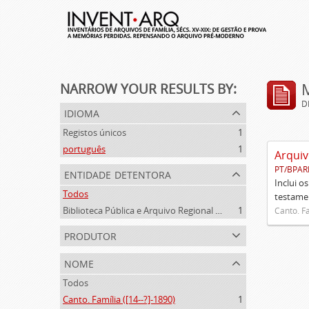
NARROW YOUR RESULTS BY:
D
idioma
Registos únicos
1
português
1
Arquiv
PT/BPAR
entidade detentora
Inclui o
Todos
testamen
Biblioteca Pública e Arquivo Regional de Ponta Delgada
1
Canto. Fa
produtor
nome
Todos
Canto. Família ([14--?]-1890)
1