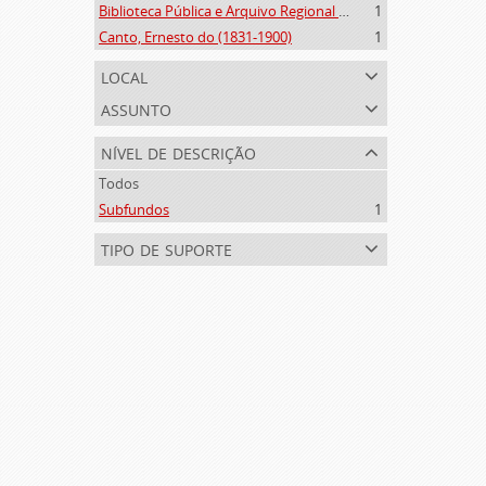
Biblioteca Pública e Arquivo Regional de Ponta Delgada (1841- )
1
Canto, Ernesto do (1831-1900)
1
local
assunto
nível de descrição
Todos
Subfundos
1
tipo de suporte