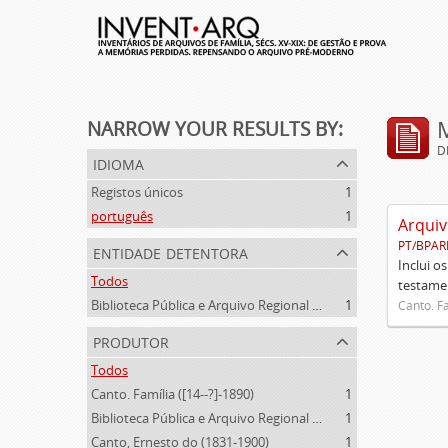
NARROW YOUR RESULTS BY:
D
idioma
Registos únicos
1
português
1
Arquiv
PT/BPAR
entidade detentora
Inclui o
Todos
testamen
Biblioteca Pública e Arquivo Regional de Ponta Delgada
1
Canto. Fa
produtor
Todos
Canto. Família ([14--?]-1890)
1
Biblioteca Pública e Arquivo Regional de Ponta Delgada (1841- )
1
Canto, Ernesto do (1831-1900)
1