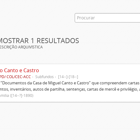
MOSTRAR 1 RESULTADOS
ESCRIÇÃO ARQUIVÍSTICA
o Canto e Castro
PD/ COL/CEC-ACC
Subfundos
[14--]-[18--]
s “Documentos da Casa de Miguel Canto e Castro” que compreendem cartas d
tos, inventários, autos de partilha, sentenças, cartas de mercê e privilégio,
mília ([14--?]-1890)