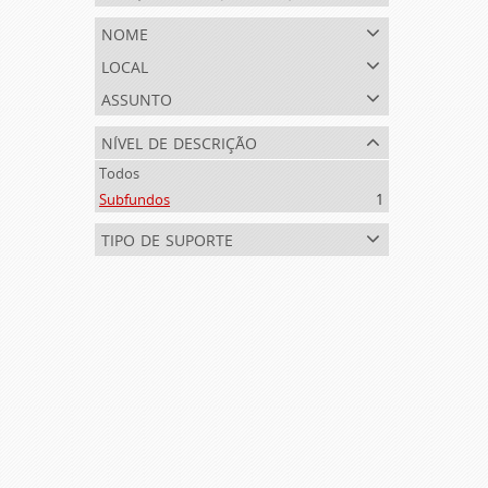
nome
local
assunto
nível de descrição
Todos
Subfundos
1
tipo de suporte