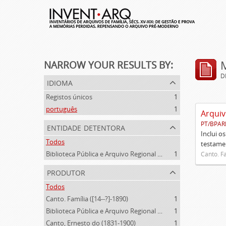
NARROW YOUR RESULTS BY:
D
idioma
Registos únicos
1
português
1
Arquiv
PT/BPAR
entidade detentora
Inclui o
Todos
testamen
Biblioteca Pública e Arquivo Regional de Ponta Delgada
1
Canto. Fa
produtor
Todos
Canto. Família ([14--?]-1890)
1
Biblioteca Pública e Arquivo Regional de Ponta Delgada (1841- )
1
Canto, Ernesto do (1831-1900)
1