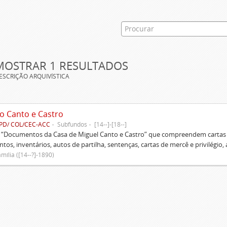
MOSTRAR 1 RESULTADOS
ESCRIÇÃO ARQUIVÍSTICA
o Canto e Castro
PD/ COL/CEC-ACC
Subfundos
[14--]-[18--]
s “Documentos da Casa de Miguel Canto e Castro” que compreendem cartas d
tos, inventários, autos de partilha, sentenças, cartas de mercê e privilégio,
mília ([14--?]-1890)