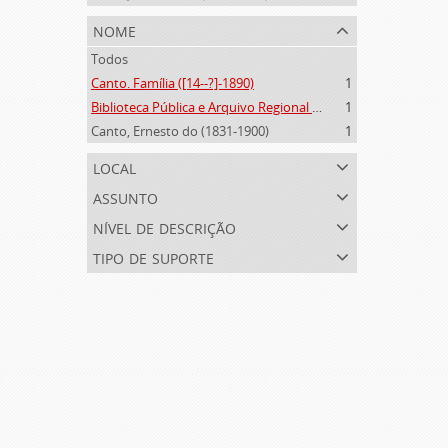
nome
Todos
Canto. Família ([14--?]-1890)
1
Biblioteca Pública e Arquivo Regional de Ponta Delgada (1841- )
1
Canto, Ernesto do (1831-1900)
1
local
assunto
nível de descrição
tipo de suporte