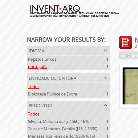
NARROW YOUR RESULTS BY:
D
idioma
Only digi
Registos únicos
1
português
1
entidade detentora
Todos
Biblioteca Pública de Évora
1
produtor
Todos
Silveira, Mariana da ([c.1560]-1616)
1
Teles de Meneses. Família ([13--]-1630)
1
Meneses, Rui Teles de ([c.1560]-1616)
1