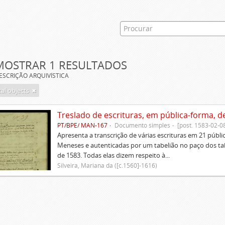
MOSTRAR 1 RESULTADOS
ESCRIÇÃO ARQUIVÍSTICA
tal objects
Treslado de escrituras, em pública-forma, d
PT/BPE/ MAN-167
Documento simples
[post. 1583-02-0
Apresenta a transcrição de várias escrituras em 21 públi
Meneses e autenticadas por um tabelião no paço dos tabe
de 1583. Todas elas dizem respeito à...
Silveira, Mariana da ([c.1560]-1616)