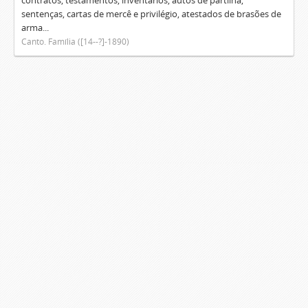
contratos, testamentos, inventários, autos de partilha,
sentenças, cartas de mercê e privilégio, atestados de brasões de
arma...
Canto. Família ([14--?]-1890)