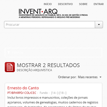
início
descritivo
sobre
entrar
Filtros
MOSTRAR 2 RESULTADOS
DESCRIÇÃO ARQUIVÍSTICA
Ordenar por:
Mais recentes
Ernesto do Canto
PT/BPARPD/ COL/CEC
Fundo
[14--]-[18--]
Inclui livros impressos e manuscritos, coleções de jornais
açorianos, volumes de genealogias, muitos cadernos de registos