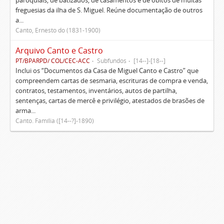
paroquiais, de batizados, de casamentos e de óbitos de muitas
freguesias da ilha de S. Miguel. Reúne documentação de outros
a...
Canto, Ernesto do (1831-1900)
Arquivo Canto e Castro
PT/BPARPD/ COL/CEC-ACC
Subfundos
[14--]-[18--]
Inclui os “Documentos da Casa de Miguel Canto e Castro” que
compreendem cartas de sesmaria, escrituras de compra e venda,
contratos, testamentos, inventários, autos de partilha,
sentenças, cartas de mercê e privilégio, atestados de brasões de
arma...
Canto. Família ([14--?]-1890)