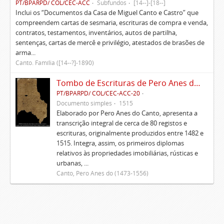
PT/BPARPD/ COL/CEC-ACC
Subfundos
[14--]-[18--]
Inclui os “Documentos da Casa de Miguel Canto e Castro” que
compreendem cartas de sesmaria, escrituras de compra e venda,
contratos, testamentos, inventários, autos de partilha,
sentenças, cartas de mercê e privilégio, atestados de brasões de
arma...
Canto. Família ([14--?]-1890)
Tombo de Escrituras de Pero Anes do Canto
PT/BPARPD/ COL/CEC-ACC-20
Documento simples
1515
Elaborado por Pero Anes do Canto, apresenta a
transcrição integral de cerca de 80 registos e
escrituras, originalmente produzidos entre 1482 e
1515. Integra, assim, os primeiros diplomas
relativos às propriedades imobiliárias, rústicas e
urbanas, ...
Canto, Pero Anes do (1473-1556)