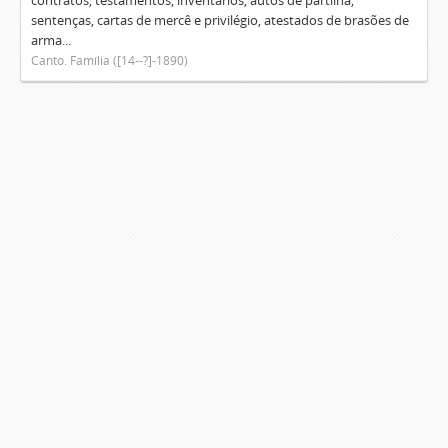
contratos, testamentos, inventários, autos de partilha,
sentenças, cartas de mercê e privilégio, atestados de brasões de
arma...
Canto. Família ([14--?]-1890)