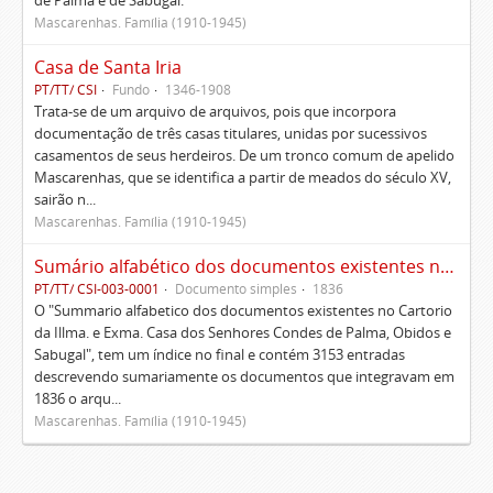
de Palma e de Sabugal.
Mascarenhas. Família (1910-1945)
Casa de Santa Iria
PT/TT/ CSI
Fundo
1346-1908
Trata-se de um arquivo de arquivos, pois que incorpora
documentação de três casas titulares, unidas por sucessivos
casamentos de seus herdeiros. De um tronco comum de apelido
Mascarenhas, que se identifica a partir de meados do século XV,
sairão n...
Mascarenhas. Família (1910-1945)
Sumário alfabético dos documentos existentes no Cartório da Ilustríssima e Excelentíssima Casa dos senhores condes de Palma, Óbidos e Sabugal
PT/TT/ CSI-003-0001
Documento simples
1836
O "Summario alfabetico dos documentos existentes no Cartorio
da Illma. e Exma. Casa dos Senhores Condes de Palma, Obidos e
Sabugal", tem um índice no final e contém 3153 entradas
descrevendo sumariamente os documentos que integravam em
1836 o arqu...
Mascarenhas. Família (1910-1945)