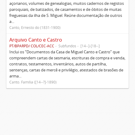
açorianos, volumes de genealogias, muitos cadernos de registos
paroquiais, de batizados, de casamentos e de óbitos de muitas
freguesias da ilha de S. Miguel. Reúne documentação de outros
a...
Canto, Ernesto do (1831-1900)
Arquivo Canto e Castro
PT/BPARPD/ COL/CEC-ACC
Subfundos
[14--]-[18--]
Inclui os “Documentos da Casa de Miguel Canto e Castro” que
compreendem cartas de sesmaria, escrituras de compra e venda,
contratos, testamentos, inventários, autos de partilha,
sentenças, cartas de mercê e privilégio, atestados de brasões de
arma...
Canto. Família ([14--?]-1890)