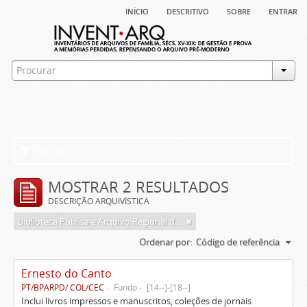
início
descritivo
sobre
entrar
Filtros
MOSTRAR 2 RESULTADOS
DESCRIÇÃO ARQUIVÍSTICA
Biblioteca Pública e Arquivo Regional de Ponta Delgada
Ordenar por:
Código de referência
Ernesto do Canto
PT/BPARPD/ COL/CEC
Fundo
[14--]-[18--]
Inclui livros impressos e manuscritos, coleções de jornais