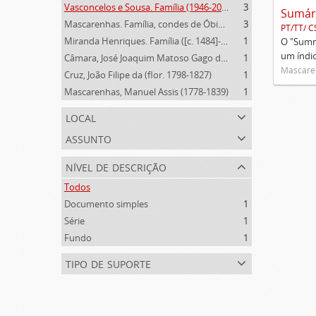
Vasconcelos e Sousa. Família (1946-2006)
3
Mascarenhas. Família, condes de Óbidos, Palma e Sabugal (1669-1910)
3
PT/TT/ C
Miranda Henriques. Família ([c. 1484]-[c.1745])
1
O "Summa
um índi
Câmara, José Joaquim Matoso Gago da (1775-1864)
1
Mascaren
Cruz, João Filipe da (flor. 1798-1827)
1
Mascarenhas, Manuel Assis (1778-1839)
1
local
assunto
nível de descrição
Todos
Documento simples
1
Série
1
Fundo
1
tipo de suporte