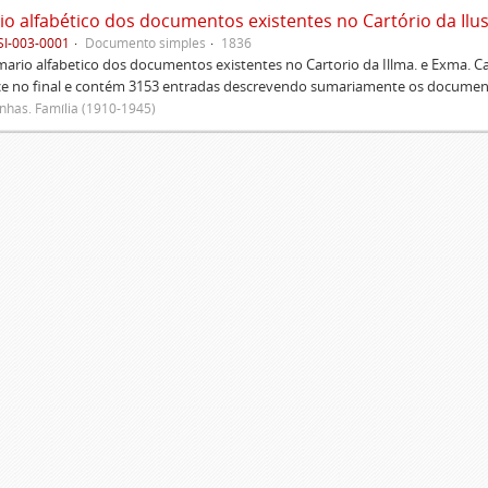
SI-003-0001
Documento simples
1836
rio alfabetico dos documentos existentes no Cartorio da Illma. e Exma. 
ce no final e contém 3153 entradas descrevendo sumariamente os document
has. Família (1910-1945)