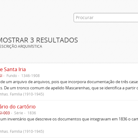
MOSTRAR 3 RESULTADOS
ESCRIÇÃO ARQUIVÍSTICA
e Santa Iria
SI
Fundo
1346-1908
 de um arquivo de arquivos, pois que incorpora documentação de três casas
s. De um tronco comum de apelido Mascarenhas, que se identifica a partir d
has. Família (1910-1945)
ário do cartório
SI-003
Série
1836
um inventário que descreve os documentos que integravam em 1836 o cartó
has. Família (1910-1945)