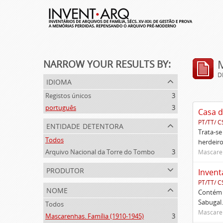
NARROW YOUR RESULTS BY:
D
idioma
Registos únicos
3
português
3
Casa d
PT/TT/ C
entidade detentora
Trata-se
Todos
herdeiro
Arquivo Nacional da Torre do Tombo
3
Mascaren
produtor
Invent
PT/TT/ C
nome
Contém 
Sabugal.
Todos
Mascaren
Mascarenhas. Família (1910-1945)
3