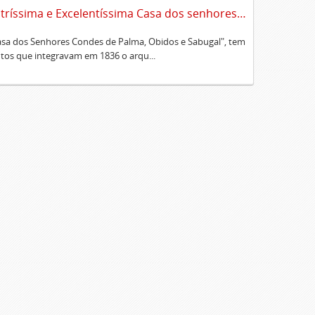
Sumário alfabético dos documentos existentes no Cartório da Ilustríssima e Excelentíssima Casa dos senhores condes de Palma, Óbidos e Sabugal
Casa dos Senhores Condes de Palma, Obidos e Sabugal", tem
os que integravam em 1836 o arqu...