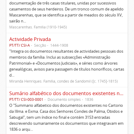
documentação de três casas titulares, unidas por sucessivos
casamentos de seus herdeiros. De um tronco comum de apelido
Mascarenhas, que se identifica a partir de meados do século XV,
sairão n...
Mascarenhas. Família (1910-1945)
Actividade Privada
PT/TT/ CSI-A
Secção
1444-1908
"Integra os documentos resultantes de actividades pessoais dos
membros da família. Inclui as subsecções «Administração
Patrimonial» e «Documentos Judiciais», e séries como árvores
genealógicas, avisos para passagem de títulos honoríficos, cartas
d...
Miranda Henriques. Família, condes de Sandomil ([c. 1745]-1815)
Sumário alfabético dos documentos existentes no Cartório da Ilustríssima e Excelentíssima Casa dos senhores condes de Palma, Óbidos e Sabugal
PT/TT/ CSI-003-0001
Documento simples
1836
O "Summario alfabetico dos documentos existentes no Cartorio
da Illma. e Exma. Casa dos Senhores Condes de Palma, Obidos e
Sabugal", tem um índice no final e contém 3153 entradas
descrevendo sumariamente os documentos que integravam em
1836 o arqu...