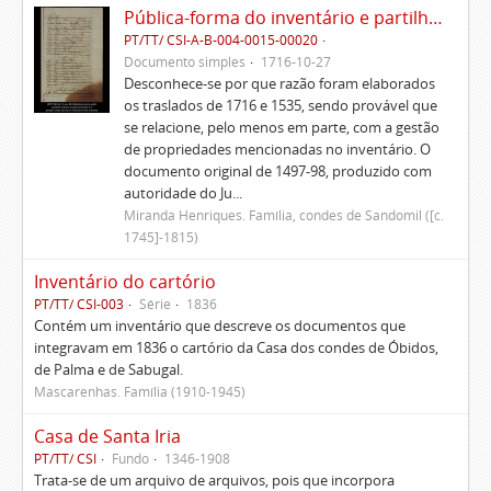
Pública-forma do inventário e partilhas dos bens de Vasco Queimado
PT/TT/ CSI-A-B-004-0015-00020
Documento simples
1716-10-27
Desconhece-se por que razão foram elaborados
os traslados de 1716 e 1535, sendo provável que
se relacione, pelo menos em parte, com a gestão
de propriedades mencionadas no inventário. O
documento original de 1497-98, produzido com
autoridade do Ju...
Miranda Henriques. Família, condes de Sandomil ([c.
1745]-1815)
Inventário do cartório
PT/TT/ CSI-003
Série
1836
Contém um inventário que descreve os documentos que
integravam em 1836 o cartório da Casa dos condes de Óbidos,
de Palma e de Sabugal.
Mascarenhas. Família (1910-1945)
Casa de Santa Iria
PT/TT/ CSI
Fundo
1346-1908
Trata-se de um arquivo de arquivos, pois que incorpora