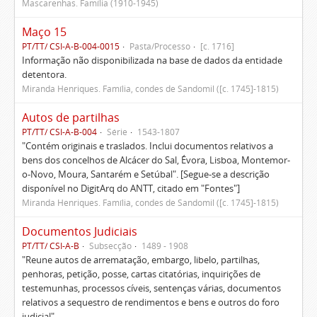
Mascarenhas. Família (1910-1945)
Maço 15
PT/TT/ CSI-A-B-004-0015
Pasta/Processo
[c. 1716]
Informação não disponibilizada na base de dados da entidade
detentora.
Miranda Henriques. Família, condes de Sandomil ([c. 1745]-1815)
Autos de partilhas
PT/TT/ CSI-A-B-004
Série
1543-1807
"Contém originais e traslados. Inclui documentos relativos a
bens dos concelhos de Alcácer do Sal, Évora, Lisboa, Montemor-
o-Novo, Moura, Santarém e Setúbal". [Segue-se a descrição
disponível no DigitArq do ANTT, citado em "Fontes"]
Miranda Henriques. Família, condes de Sandomil ([c. 1745]-1815)
Documentos Judiciais
PT/TT/ CSI-A-B
Subsecção
1489 - 1908
"Reune autos de arrematação, embargo, libelo, partilhas,
penhoras, petição, posse, cartas citatórias, inquirições de
testemunhas, processos cíveis, sentenças várias, documentos
relativos a sequestro de rendimentos e bens e outros do foro
judicial"...