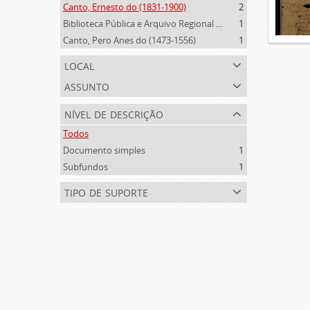
Canto, Ernesto do (1831-1900)
2
Biblioteca Pública e Arquivo Regional de Ponta Delgada (1841- )
1
Canto, Pero Anes do (1473-1556)
1
local
assunto
nível de descrição
Todos
Documento simples
1
Subfundos
1
tipo de suporte