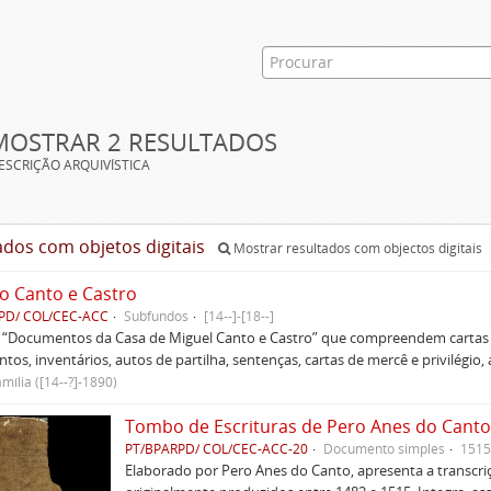
MOSTRAR 2 RESULTADOS
ESCRIÇÃO ARQUIVÍSTICA
ados com objetos digitais
Mostrar resultados com objectos digitais
o Canto e Castro
PD/ COL/CEC-ACC
Subfundos
[14--]-[18--]
s “Documentos da Casa de Miguel Canto e Castro” que compreendem cartas d
tos, inventários, autos de partilha, sentenças, cartas de mercê e privilégio,
mília ([14--?]-1890)
Tombo de Escrituras de Pero Anes do Canto
PT/BPARPD/ COL/CEC-ACC-20
Documento simples
1515
Elaborado por Pero Anes do Canto, apresenta a transcriçã