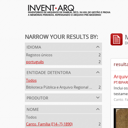
NARROW YOUR RESULTS BY:
D
idioma
Registos únicos
2
português
2
result
entidade detentora
Arquiv
Todos
PT/BPAR
Biblioteca Pública e Arquivo Regional de Ponta Delgada
2
Inclui o
testamen
produtor
Canto. Fa
nome
Todos
Canto. Família ([14--?]-1890)
2