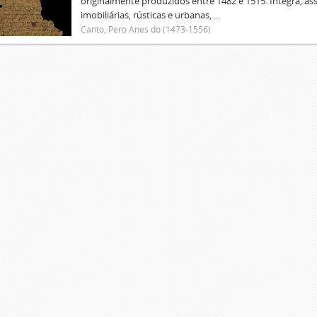
originalmente produzidos entre 1482 e 1515. Integra, as
imobiliárias, rústicas e urbanas, ...
Canto, Pero Anes do (1473-1556)