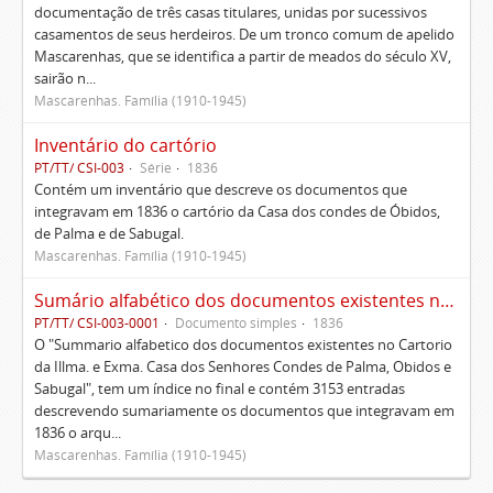
documentação de três casas titulares, unidas por sucessivos
casamentos de seus herdeiros. De um tronco comum de apelido
Mascarenhas, que se identifica a partir de meados do século XV,
sairão n...
Mascarenhas. Família (1910-1945)
Inventário do cartório
PT/TT/ CSI-003
Série
1836
Contém um inventário que descreve os documentos que
integravam em 1836 o cartório da Casa dos condes de Óbidos,
de Palma e de Sabugal.
Mascarenhas. Família (1910-1945)
Sumário alfabético dos documentos existentes no Cartório da Ilustríssima e Excelentíssima Casa dos senhores condes de Palma, Óbidos e Sabugal
PT/TT/ CSI-003-0001
Documento simples
1836
O "Summario alfabetico dos documentos existentes no Cartorio
da Illma. e Exma. Casa dos Senhores Condes de Palma, Obidos e
Sabugal", tem um índice no final e contém 3153 entradas
descrevendo sumariamente os documentos que integravam em
1836 o arqu...
Mascarenhas. Família (1910-1945)