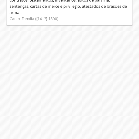
contratos, testamentos, inventários, autos de partilha,
sentenças, cartas de mercê e privilégio, atestados de brasões de
arma...
Canto. Família ([14--?]-1890)