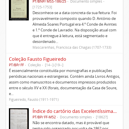
PT/BNP/ MSS-186/25
Documento simples
[1725-1753]
Desconhece-se a data concreta da sua feitura. Foi
provavelmente composto quando D. António de
Almeida Soares Portugal era 4.º Conde de Avintes
e 1.º Conde de Lavradio. Na disposição atual com
que é entregue à leitura, está segmentado e
desordenado...
Mascarenhas, Francisca das Chagas (1707-1733)
Coleção Fausto Figueiredo
PT/BP/ FF
Coleção
[14--]-[19--]
É essencialmente constituída por monografias e publicações
periódicas nacionais e estrangeiras. Contém ainda Livros Antigos,
assim como manuscritos e documentos impressos produzidos
entre o século XV e XX (forais, documentação da Casa de Soure,
e...
Figueiredo, Fausto (1911-1971)
Índice do cartório das Excelentíssimas Casas de Soure
PT/BP/ FF-M52
Documento simples
[1862?]
Não se encontra datado, mas é provável que
tenha sido organizado por volta de 1862 por