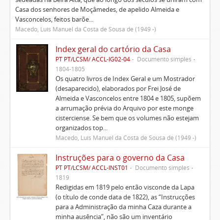
Casa dos senhores de Moçâmedes, de apelido Almeida e
Vasconcelos, feitos barõe...
Macedo, Luís Manuel da Costa de Sousa de (1949 -)
Index geral do cartório da Casa
PT PT/LCSM/ ACCL-IG02-04
Documento simples
1804-1805
Os quatro livros de Index Geral e um Mostrador
(desaparecido), elaborados por Frei José de
Almeida e Vasconcelos entre 1804 e 1805, supõem
a arrumação prévia do Arquivo por este monge
cisterciense. Se bem que os volumes não estejam
organizados top...
Macedo, Luís Manuel da Costa de Sousa de (1949 -)
Instruções para o governo da Casa
PT PT/LCSM/ ACCL-INST01
Documento simples
1819
Redigidas em 1819 pelo então visconde da Lapa
(o título de conde data de 1822), as “Instrucções
para a Administração da minha Caza durante a
minha ausência”, não são um inventário