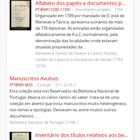
Alfabeto dos papéis e documentos pertencentes à Casa de D. José de Meneses e Távora
PT/BNP/ COD-11591
Documento simples
1709
Organizado em 1709 por mandado de D. José de
Meneses e Távora, apresenta sumários de mais
de 778 diplomas. As entradas estão organizadas
alfabeticamente de A a Z, normalmente, pela
denominação das localidades onde estavam
situadas propriedades da ...
Meneses e Távora da Silveira e Castro. Família,
condes de Caparica e marqueses de Valada (1793-
1910)
Manuscritos Avulsos
PT/BNP/ MSS
Coleção
[11--]-[19--]
Esta coleção está nos Reservados da Biblioteca Nacional de
Portugal. Abarca os vários ramos do saber: trata-se de uma
coleção em aberto que inclui manuscritos muito heterogéneos,
nos temas e tipologias. Destacam-se, entre muitos outros
documentos ...
Biblioteca Nacional de Portugal (1796- )
Inventário dos títulos relativos aos bens pertencentes aos Morgados administrados pelo Conde de Avintes