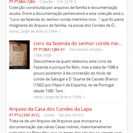
PT PT/JBA/ CJBA
Coleção
[14--]-[19--]
Colecção constituída por arquivos de família e documentação
avulsa. Entre a documentação pertencente a esta colecção está o
"Livro da fazenda do senhor conde meirinho-mor..." que foi parte
integrante do Arquivo de família, na posse dos Condes de Ó...
Abreu, Jorge de Brito e (1949- )
Livro da fazenda do senhor conde meirinho-mor e rendimento dela e dos seus papeis e outras lembranças
PT PT/JBA/ CJBA-01
Documento simples
1588-1609
Desconhece-se quem elaborou este Livro da
Fazenda e porque foi feito, mas a data de 1588 é
pouco posterior à da concessão do título de
conde de Sabugal a D. Duarte de Castelo Branco
(1582) por Filipe II de Espanha, rei de Portugal
desde 1580. Tem...
Abreu, Jorge de Brito e (1949- )
Arquivo da Casa dos Condes da Lapa
PT PT/LCSM/ ACCL
Fundo
Séculos XVI-XXI
Trata-se de um Arquivo de Arquivos que incorpora a
documentação das várias Casas nobres, maioritariamente
sedeadas na Beira Alta, que ao longo dos séculos se uniram com