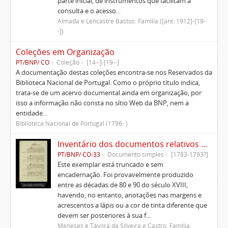
parte inicial, de instrumentos que facilitam a
consulta e o acesso...
Almada e Lencastre Bastos. Família ([ant. 1912]-[19-
-])
Coleções em Organização
PT/BNP/ CO
Coleção
[14--]-[19--]
A documentação destas coleções encontra-se nos Reservados da
Biblioteca Nacional de Portugal. Como o próprio título indica,
trata-se de um acervo documental ainda em organização, por
isso a informação não consta no sítio Web da BNP, nem a
entidade...
Biblioteca Nacional de Portugal (1796- )
Inventário dos documentos relativos aos Morgados da Patameira, de Oliveira e de Caparica
PT/BNP/ CO-33
Documento simples
[1783-1793?]
Este exemplar está truncado e sem
encadernação. Foi provavelmente produzido
entre as décadas de 80 e 90 do século XVIII,
havendo, no entanto, anotações nas margens e
acrescentos a lápis ou a cor de tinta diferente que
devem ser posteriores à sua f...
Meneses e Távora da Silveira e Castro. Família,