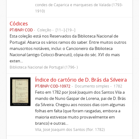
condes de Caparica e marqueses de Valada (1793-
1910)
Códices
PT/BNP/ COD
Coleção
[11--]-[19--]
Esta coleção está nos Reservados da Biblioteca Nacional de
Portugal. Abarca os vários ramos do saber. Entre muitos outros
manuscritos notáveis, inclui: o Cancioneiro da Biblioteca
Nacional (antigo Colocci-Brancuti), cópia do séc. XVI do mais
exten...
Biblioteca Nacional de Portugal (1796- )
Índice do cartório de D. Brás da Silveira
PT/BNP/ COD-10972
Documento simples
1782
Feito em 1782 por José Joaquim dos Santos Vila a
mando de Nuno Gaspar de Lorena, pai de D. Brás
da Silveira. Chegou aos nossos dias com algumas
folhas em falta (que foram rasgadas, embora a
maioria estivesse muito provavelmente em
branco) e outras...
Vila, José Joaquim dos Santos (flor. 1782)