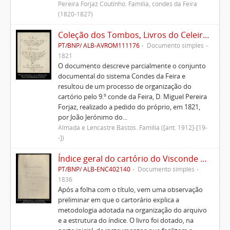
Pereira Forjaz Coutinho. Família, condes da Feira
(1820-1827)
Coleção dos Tombos, Livros do Celeiro, Escrituras, Documentos e títulos pertencentes ao Morgado de Freiriz e de Penegate
PT/BNP/ ALB-AVROM111176
Documento simples
1821
O documento descreve parcialmente o conjunto
documental do sistema Condes da Feira e
resultou de um processo de organização do
cartório pelo 9.º conde da Feira, D. Miguel Pereira
Forjaz, realizado a pedido do próprio, em 1821,
por João Jerónimo do...
Almada e Lencastre Bastos. Família ([ant. 1912]-[19-
-])
Índice geral do cartório do Visconde de Vila Nova do Souto d'El-Rei
PT/BNP/ ALB-ENC402140
Documento simples
1836
Após a folha com o título, vem uma observação
preliminar em que o cartorário explica a
metodologia adotada na organização do arquivo
e a estrutura do índice. O livro foi dotado, na