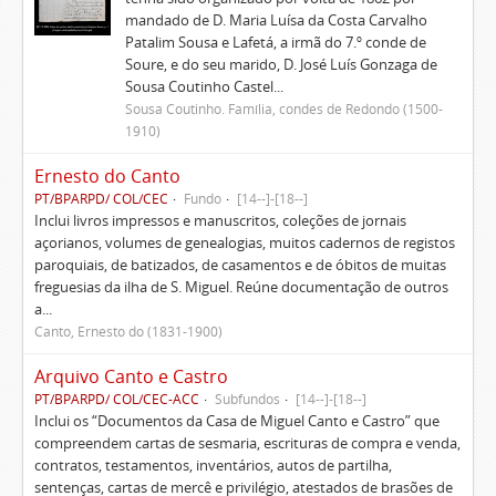
mandado de D. Maria Luísa da Costa Carvalho
Patalim Sousa e Lafetá, a irmã do 7.º conde de
Soure, e do seu marido, D. José Luís Gonzaga de
Sousa Coutinho Castel...
Sousa Coutinho. Família, condes de Redondo (1500-
1910)
Ernesto do Canto
PT/BPARPD/ COL/CEC
Fundo
[14--]-[18--]
Inclui livros impressos e manuscritos, coleções de jornais
açorianos, volumes de genealogias, muitos cadernos de registos
paroquiais, de batizados, de casamentos e de óbitos de muitas
freguesias da ilha de S. Miguel. Reúne documentação de outros
a...
Canto, Ernesto do (1831-1900)
Arquivo Canto e Castro
PT/BPARPD/ COL/CEC-ACC
Subfundos
[14--]-[18--]
Inclui os “Documentos da Casa de Miguel Canto e Castro” que
compreendem cartas de sesmaria, escrituras de compra e venda,
contratos, testamentos, inventários, autos de partilha,
sentenças, cartas de mercê e privilégio, atestados de brasões de