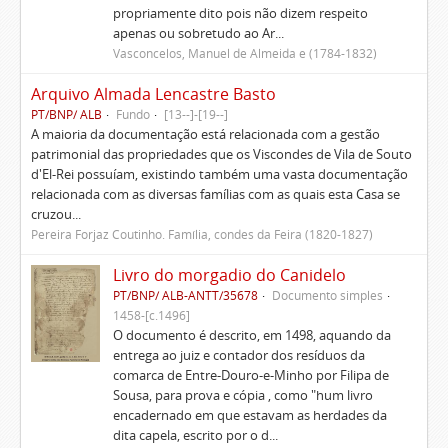
propriamente dito pois não dizem respeito
apenas ou sobretudo ao Ar...
Vasconcelos, Manuel de Almeida e (1784-1832)
Arquivo Almada Lencastre Basto
PT/BNP/ ALB
Fundo
[13--]-[19--]
A maioria da documentação está relacionada com a gestão
patrimonial das propriedades que os Viscondes de Vila de Souto
d'El-Rei possuíam, existindo também uma vasta documentação
relacionada com as diversas famílias com as quais esta Casa se
cruzou...
Pereira Forjaz Coutinho. Família, condes da Feira (1820-1827)
Livro do morgadio do Canidelo
PT/BNP/ ALB-ANTT/35678
Documento simples
1458-[c.1496]
O documento é descrito, em 1498, aquando da
entrega ao juiz e contador dos resíduos da
comarca de Entre-Douro-e-Minho por Filipa de
Sousa, para prova e cópia , como "hum livro
encadernado em que estavam as herdades da
dita capela, escrito por o d...