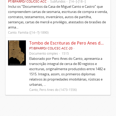
PT/BPARPD/ COL/CEC-ACC
Subfundos
[14--]-[18--]
Inclui os “Documentos da Casa de Miguel Canto e Castro” que
compreendem cartas de sesmaria, escrituras de compra e venda,
contratos, testamentos, inventários, autos de partilha,
sentenças, cartas de mercê e privilégio, atestados de brasões de
arma...
Canto. Família ([14--?]-1890)
Tombo de Escrituras de Pero Anes do Canto
PT/BPARPD/ COL/CEC-ACC-20
Documento simples
1515
Elaborado por Pero Anes do Canto, apresenta a
transcrição integral de cerca de 80 registos e
escrituras, originalmente produzidos entre 1482 e
1515. Integra, assim, os primeiros diplomas
relativos às propriedades imobiliárias, rústicas e
urbanas, ...
Canto, Pero Anes do (1473-1556)