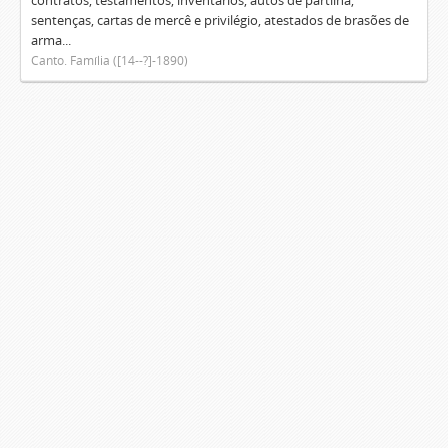
contratos, testamentos, inventários, autos de partilha,
sentenças, cartas de mercê e privilégio, atestados de brasões de
arma...
Canto. Família ([14--?]-1890)