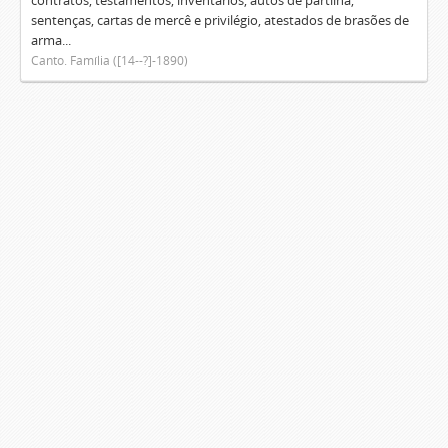
contratos, testamentos, inventários, autos de partilha,
sentenças, cartas de mercê e privilégio, atestados de brasões de
arma...
Canto. Família ([14--?]-1890)