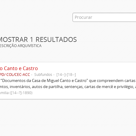
MOSTRAR 1 RESULTADOS
ESCRIÇÃO ARQUIVÍSTICA
o Canto e Castro
PD/ COL/CEC-ACC
Subfundos
[14--]-[18--]
s “Documentos da Casa de Miguel Canto e Castro” que compreendem cartas d
tos, inventários, autos de partilha, sentenças, cartas de mercê e privilégio,
mília ([14--?]-1890)