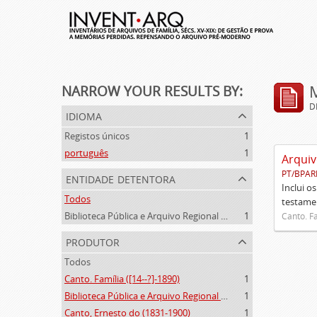
NARROW YOUR RESULTS BY:
D
idioma
Registos únicos
1
português
1
Arquiv
PT/BPAR
entidade detentora
Inclui o
Todos
testamen
Biblioteca Pública e Arquivo Regional de Ponta Delgada
1
Canto. Fa
produtor
Todos
Canto. Família ([14--?]-1890)
1
Biblioteca Pública e Arquivo Regional de Ponta Delgada (1841- )
1
Canto, Ernesto do (1831-1900)
1