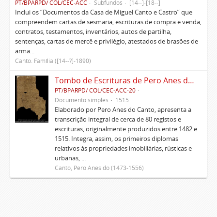
PT/BPARPD/ COL/CEC-ACC
Subfundos
[14--]-[18--]
Inclui os “Documentos da Casa de Miguel Canto e Castro” que
compreendem cartas de sesmaria, escrituras de compra e venda,
contratos, testamentos, inventários, autos de partilha,
sentenças, cartas de mercê e privilégio, atestados de brasões de
arma...
Canto. Família ([14--?]-1890)
Tombo de Escrituras de Pero Anes do Canto
PT/BPARPD/ COL/CEC-ACC-20
Documento simples
1515
Elaborado por Pero Anes do Canto, apresenta a
transcrição integral de cerca de 80 registos e
escrituras, originalmente produzidos entre 1482 e
1515. Integra, assim, os primeiros diplomas
relativos às propriedades imobiliárias, rústicas e
urbanas, ...
Canto, Pero Anes do (1473-1556)