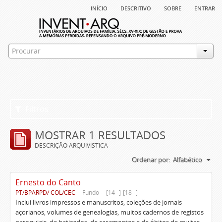
início
descritivo
sobre
entrar
Filtros
MOSTRAR 1 RESULTADOS
DESCRIÇÃO ARQUIVÍSTICA
Ordenar por:
Alfabético
Ernesto do Canto
PT/BPARPD/ COL/CEC
Fundo
[14--]-[18--]
Inclui livros impressos e manuscritos, coleções de jornais
açorianos, volumes de genealogias, muitos cadernos de registos