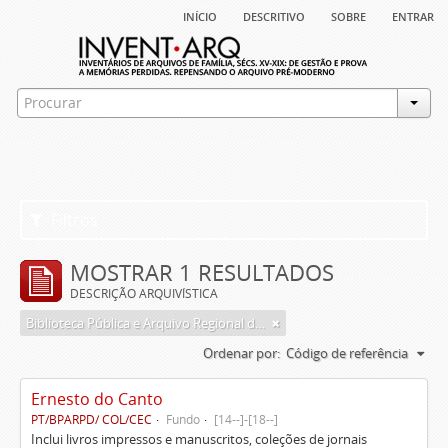
início
descritivo
sobre
entrar
Filtros
MOSTRAR 1 RESULTADOS
DESCRIÇÃO ARQUIVÍSTICA
Biblioteca Pública e Arquivo Regional de Ponta Delgada
Ordenar por:
Código de referência
Ernesto do Canto
PT/BPARPD/ COL/CEC
Fundo
[14--]-[18--]
Inclui livros impressos e manuscritos, coleções de jornais