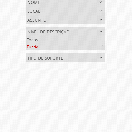
nome
local
assunto
nível de descrição
Todos
Fundo
1
tipo de suporte