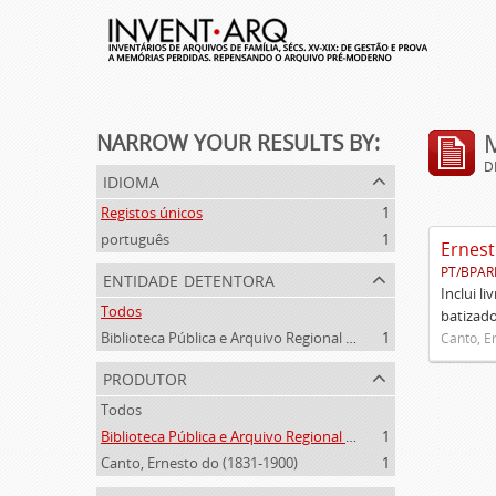
NARROW YOUR RESULTS BY:
D
idioma
Registos únicos
1
português
1
Ernest
PT/BPAR
entidade detentora
Inclui l
Todos
batizado
Biblioteca Pública e Arquivo Regional de Ponta Delgada
1
Canto, E
produtor
Todos
Biblioteca Pública e Arquivo Regional de Ponta Delgada (1841- )
1
Canto, Ernesto do (1831-1900)
1