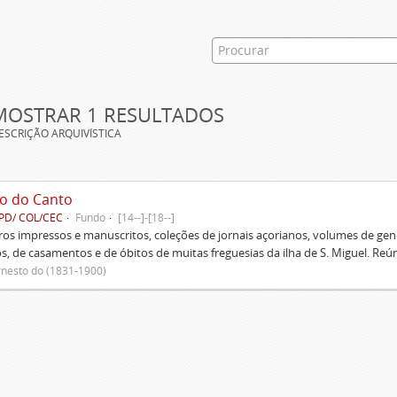
MOSTRAR 1 RESULTADOS
ESCRIÇÃO ARQUIVÍSTICA
o do Canto
PD/ COL/CEC
Fundo
[14--]-[18--]
ivros impressos e manuscritos, coleções de jornais açorianos, volumes de gen
s, de casamentos e de óbitos de muitas freguesias da ilha de S. Miguel. Re
rnesto do (1831-1900)