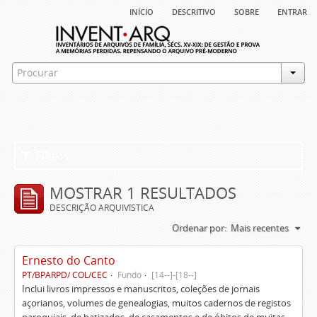
início
descritivo
sobre
entrar
Filtros
MOSTRAR 1 RESULTADOS
DESCRIÇÃO ARQUIVÍSTICA
Ordenar por:
Mais recentes
Ernesto do Canto
PT/BPARPD/ COL/CEC
Fundo
[14--]-[18--]
Inclui livros impressos e manuscritos, coleções de jornais
açorianos, volumes de genealogias, muitos cadernos de registos