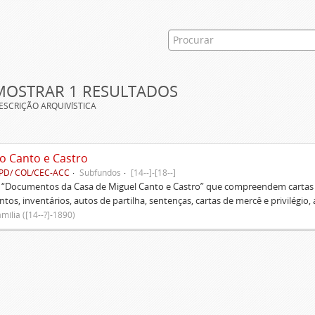
MOSTRAR 1 RESULTADOS
ESCRIÇÃO ARQUIVÍSTICA
o Canto e Castro
PD/ COL/CEC-ACC
Subfundos
[14--]-[18--]
s “Documentos da Casa de Miguel Canto e Castro” que compreendem cartas d
tos, inventários, autos de partilha, sentenças, cartas de mercê e privilégio,
mília ([14--?]-1890)