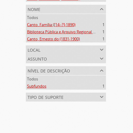
nome
Todos
Canto. Família ([14--?]-1890)
1
Biblioteca Pública e Arquivo Regional de Ponta Delgada (1841- )
1
Canto, Ernesto do (1831-1900)
1
local
assunto
nível de descrição
Todos
Subfundos
1
tipo de suporte