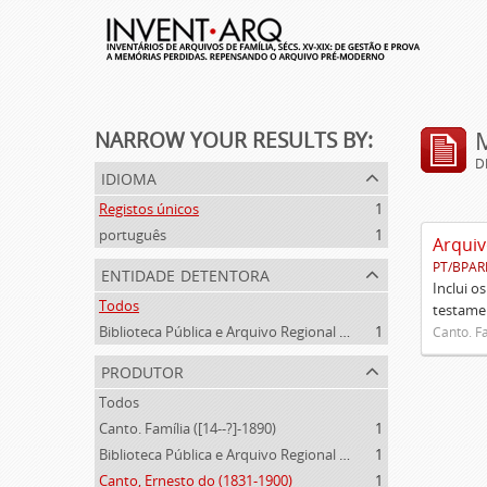
NARROW YOUR RESULTS BY:
D
idioma
Registos únicos
1
português
1
Arquiv
PT/BPAR
entidade detentora
Inclui o
Todos
testamen
Biblioteca Pública e Arquivo Regional de Ponta Delgada
1
Canto. Fa
produtor
Todos
Canto. Família ([14--?]-1890)
1
Biblioteca Pública e Arquivo Regional de Ponta Delgada (1841- )
1
Canto, Ernesto do (1831-1900)
1