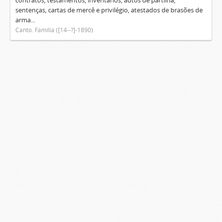
contratos, testamentos, inventários, autos de partilha,
sentenças, cartas de mercê e privilégio, atestados de brasões de
arma...
Canto. Família ([14--?]-1890)