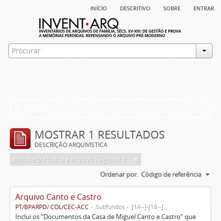
início
descritivo
sobre
entrar
Filtros
MOSTRAR 1 RESULTADOS
DESCRIÇÃO ARQUIVÍSTICA
Biblioteca Pública e Arquivo Regional de Ponta Delgada
Ordenar por:
Código de referência
Arquivo Canto e Castro
PT/BPARPD/ COL/CEC-ACC
Subfundos
[14--]-[18--]
Inclui os “Documentos da Casa de Miguel Canto e Castro” que