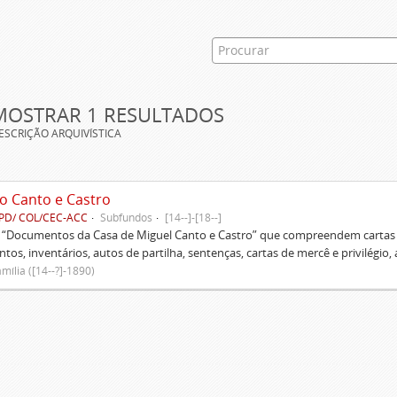
MOSTRAR 1 RESULTADOS
ESCRIÇÃO ARQUIVÍSTICA
o Canto e Castro
PD/ COL/CEC-ACC
Subfundos
[14--]-[18--]
s “Documentos da Casa de Miguel Canto e Castro” que compreendem cartas d
tos, inventários, autos de partilha, sentenças, cartas de mercê e privilégio,
mília ([14--?]-1890)