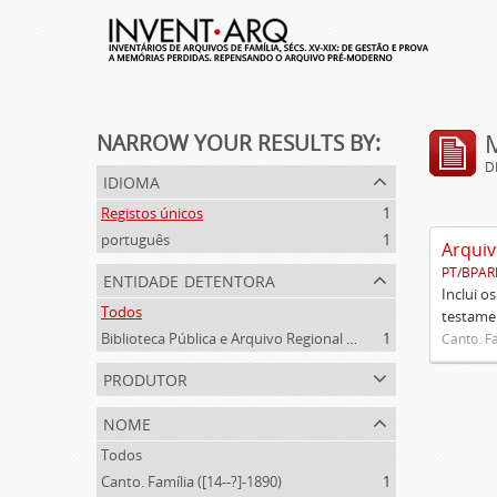
NARROW YOUR RESULTS BY:
D
idioma
Registos únicos
1
português
1
Arquiv
PT/BPAR
entidade detentora
Inclui o
Todos
testamen
Biblioteca Pública e Arquivo Regional de Ponta Delgada
1
Canto. Fa
produtor
nome
Todos
Canto. Família ([14--?]-1890)
1