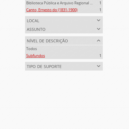
Biblioteca Pública e Arquivo Regional de Ponta Delgada (1841- )
1
Canto, Ernesto do (1831-1900)
1
local
assunto
nível de descrição
Todos
Subfundos
1
tipo de suporte