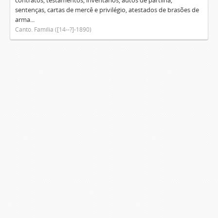
contratos, testamentos, inventários, autos de partilha,
sentenças, cartas de mercê e privilégio, atestados de brasões de
arma...
Canto. Família ([14--?]-1890)