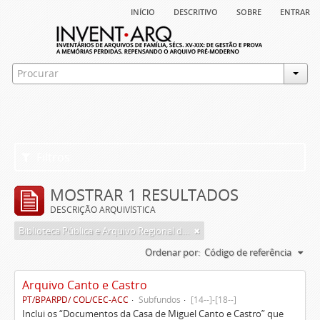
início
descritivo
sobre
entrar
Filtros
MOSTRAR 1 RESULTADOS
DESCRIÇÃO ARQUIVÍSTICA
Biblioteca Pública e Arquivo Regional de Ponta Delgada
Ordenar por:
Código de referência
Arquivo Canto e Castro
PT/BPARPD/ COL/CEC-ACC
Subfundos
[14--]-[18--]
Inclui os “Documentos da Casa de Miguel Canto e Castro” que