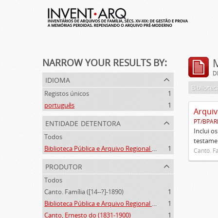
NARROW YOUR RESULTS BY:
D
idioma
Registos únicos
1
português
1
Arquiv
entidade detentora
PT/BPAR
Inclui o
Todos
testamen
Biblioteca Pública e Arquivo Regional de Ponta Delgada
1
Canto. Fa
produtor
Todos
Canto. Família ([14--?]-1890)
1
Biblioteca Pública e Arquivo Regional de Ponta Delgada (1841- )
1
Canto, Ernesto do (1831-1900)
1