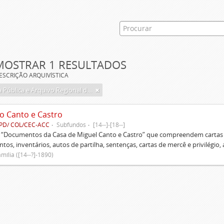
MOSTRAR 1 RESULTADOS
ESCRIÇÃO ARQUIVÍSTICA
Biblioteca Pública e Arquivo Regional de Ponta Delgada
o Canto e Castro
PD/ COL/CEC-ACC
Subfundos
[14--]-[18--]
s “Documentos da Casa de Miguel Canto e Castro” que compreendem cartas d
tos, inventários, autos de partilha, sentenças, cartas de mercê e privilégio,
mília ([14--?]-1890)