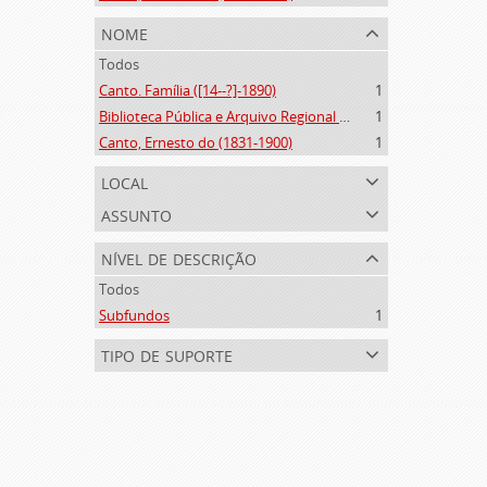
nome
Todos
Canto. Família ([14--?]-1890)
1
Biblioteca Pública e Arquivo Regional de Ponta Delgada (1841- )
1
Canto, Ernesto do (1831-1900)
1
local
assunto
nível de descrição
Todos
Subfundos
1
tipo de suporte